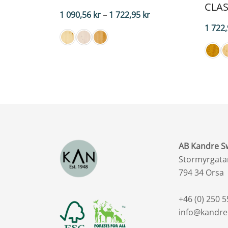
CLAS
Preisspanne:
1 090,56
kr
–
1 722,95
kr
1.090,56
1 722
SEK
bis
1.722,95
SEK
AB Kandre 
Stormyrgata
794 34 Orsa
+46 (0) 250 5
info@kandre