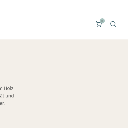
0
m Holz.
tät und
er.