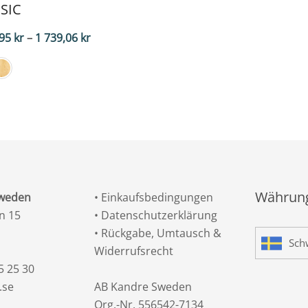
SIC
Preisspanne:
,95
kr
–
1 739,06
kr
1.722,95
SEK
bis
1.739,06
SEK
Währung
Sweden
•
Einkaufsbedingungen
n 15
•
Datenschutzerklärung
•
Rückgabe, Umtausch &
Sch
Widerrufsrecht
5 25 30
.se
AB Kandre Sweden
Org.-Nr. 556542-7134