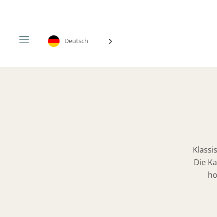
Zum
Inhalt
springen
Deutsch
Klassi
Die Ka
ho