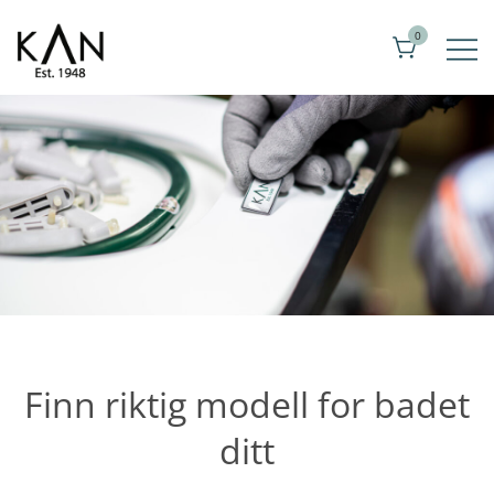
Hopp
0
til
innholdet
Eksklusive toalettseter fra Kandre
KAN
Finn riktig modell for badet
ditt