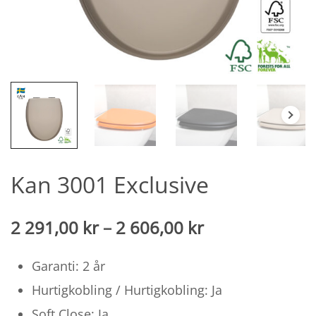
Kan 3001 Exclusive
Prisintervall:
2 291,00
kr
–
2 606,00
kr
2 291,00
Garanti: 2 år
SEK
Hurtigkobling / Hurtigkobling: Ja
til
Soft Close: Ja