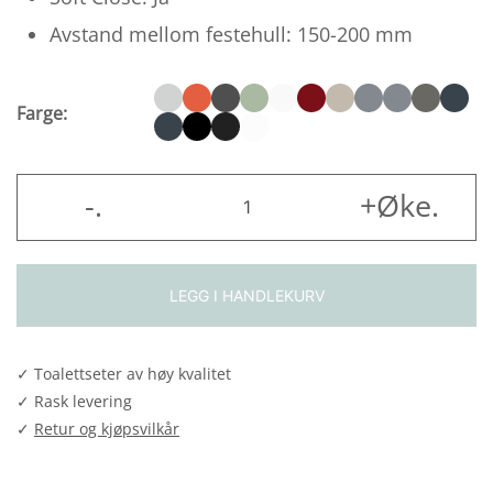
2 606,00
Avstand mellom festehull: 150-200 mm
SEK
Farge:
Boks
-
.
+Øke
.
3001
Eksklusivt
antall
LEGG I HANDLEKURV
✓ Toalettseter av høy kvalitet
✓ Rask levering
✓
Retur og kjøpsvilkår