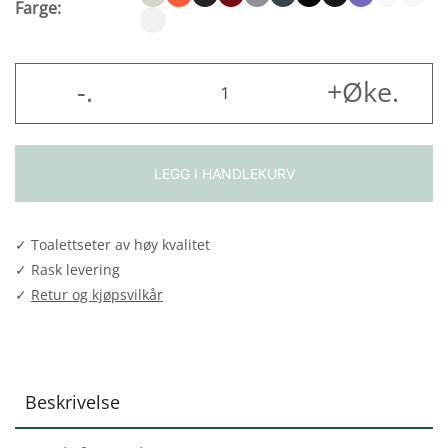
Farge:
Kan
-
.
+Øke
.
2001
Exclusive
antall
LEGG I HANDLEKURV
✓ Toalettseter av høy kvalitet
✓ Rask levering
✓
Retur og kjøpsvilkår
Beskrivelse