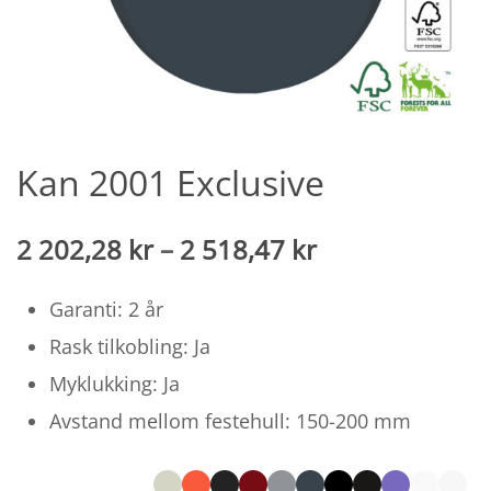
Kan 2001 Exclusive
Prisintervall:
2 202,28
kr
–
2 518,47
kr
2 202,28
Garanti: 2 år
til
Rask tilkobling: Ja
2 518,47
Myklukking: Ja
SEK
Avstand mellom festehull: 150-200 mm