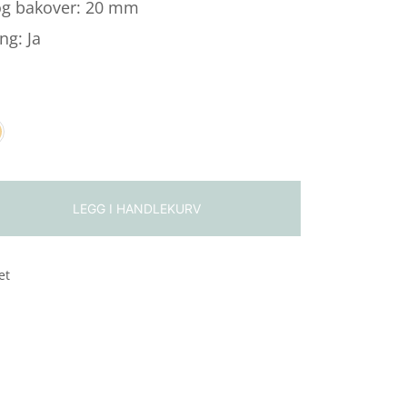
1 727,00
 og bakover: 20 mm
ng: Ja
SEK
LEGG I HANDLEKURV
et