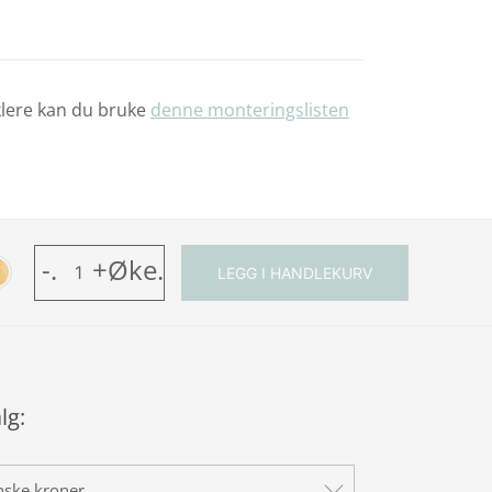
klere kan du bruke
denne monteringslisten
Kanwood
-
.
+Øke
.
LEGG I HANDLEKURV
Nordia
Classic
antall
lg:
nske kroner