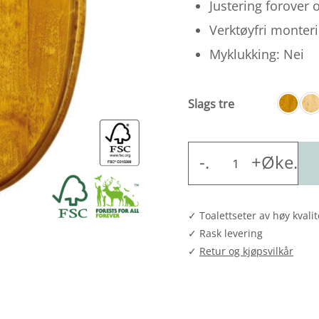
Justering forover
Verktøyfri monteri
Myklukking: Nei
Slags tre
Kanwood
-
.
+Øke
.
Nordia
Classic
antall
✓ Toalettseter av høy kvalit
✓ Rask levering
✓
Retur og kjøpsvilkår