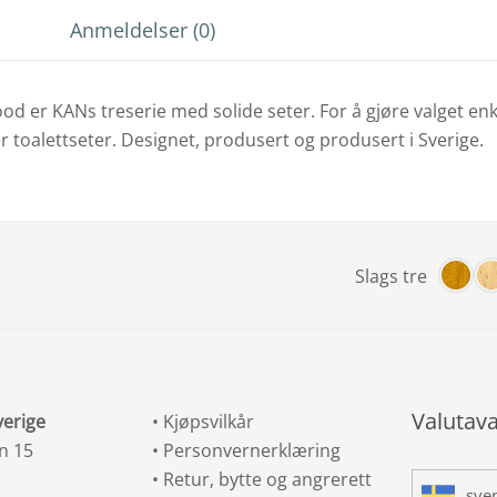
Anmeldelser (0)
od er KANs treserie med solide seter. For å gjøre valget en
yper toalettseter. Designet, produsert og produsert i Sverige.
risintervall:
Slags tre
 711,00
EK
l
 727,00
EK
Valutava
verige
•
Kjøpsvilkår
n 15
•
Personvernerklæring
•
Retur, bytte og angrerett
sve