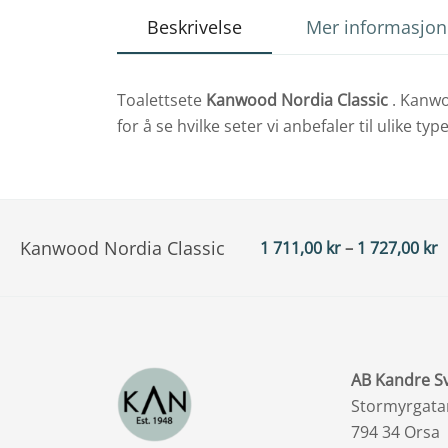
Beskrivelse
Mer informasjon
Toalettsete
Kanwood Nordia Classic
. Kanwo
for å se hvilke seter vi anbefaler til ulike t
Kanwood Nordia Classic
P
1 711,00
kr
–
1 727,00
kr
1
S
ti
1
S
AB Kandre S
Stormyrgata
794 34 Orsa