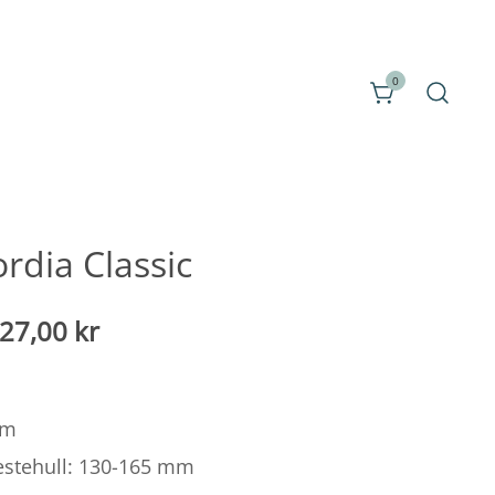
0
dia Classic
Prisintervall:
727,00
kr
1 711,00
SEK
mm
til
estehull: 130-165 mm