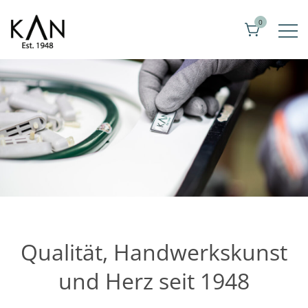
Zum
0
Inhalt
springen
Exklusive Toilettenstuhl von Kandre
KAN
Qualität, Handwerkskunst
und Herz seit 1948