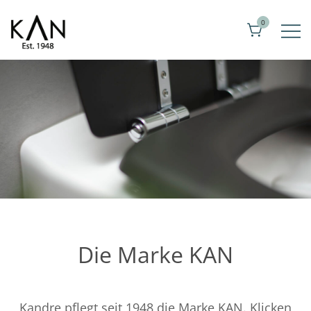
Zum
0
Inhalt
springen
Exklusive Toilettenstuhl von Kandre
KAN
Die Marke KAN
Kandre pflegt seit 1948 die Marke KAN. Klicken