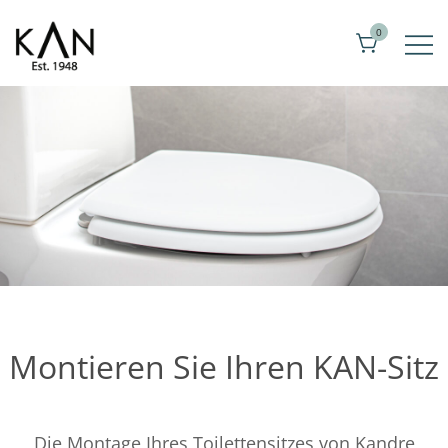
Zum
0
Inhalt
springen
Exklusive Toilettenstuhl von Kandre
KAN
Montieren Sie Ihren KAN-Sitz
Die Montage Ihres Toilettensitzes von Kandre