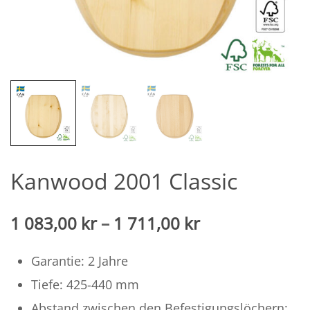
Kanwood 2001 Classic
Preisspanne:
1 083,00
kr
–
1 711,00
kr
1.083,00
Garantie: 2 Jahre
SEK
Tiefe: 425-440 mm
bis
Abstand zwischen den Befestigungslöchern: