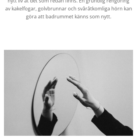
nytt liv åt det som redan finns. En grundlig rengöring
av kakelfogar, golvbrunnar och svåråtkomliga hörn kan
göra att badrummet känns som nytt.