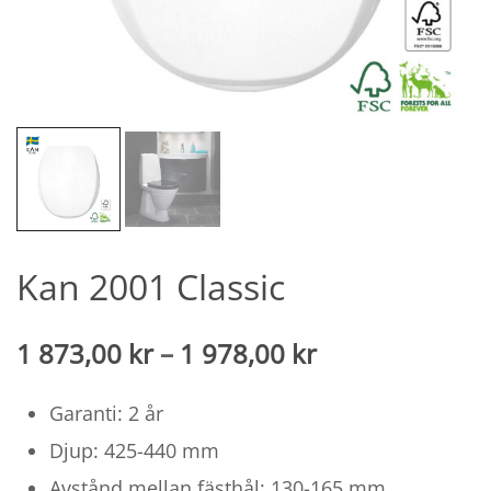
Kan 2001 Classic
Prisintervall:
1 873,00
kr
–
1 978,00
kr
1
Garanti: 2 år
873,00 kr
Djup: 425-440 mm
till
Avstånd mellan fästhål: 130-165 mm