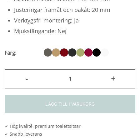
1
Justeringar framåt och bakåt: 20 mm
Verktygsfri montering: Ja
978,00 kr
Mjukstängande: Nej
Färg:
Kan
-
+
2001
Classic
mängd
LÄGG TILL I VARUKORG
✓ Hög kvalité, premium toalettsitsar
✓ Snabb leverans