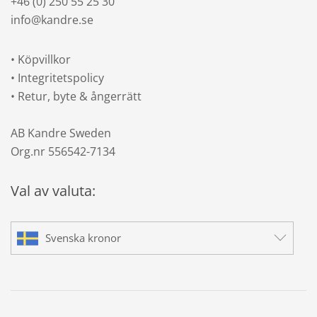
+46 (0) 250 55 25 30
info@kandre.se
•
Köpvillkor
•
Integritetspolicy
•
Retur, byte & ångerrätt
AB Kandre Sweden
Org.nr 556542-7134
Val av valuta:
Svenska kronor