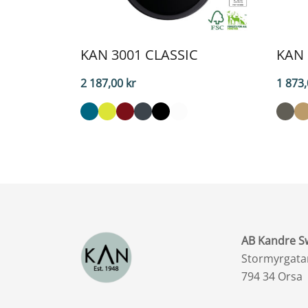
KAN 3001 CLASSIC
KAN 
2 187,00
kr
1 873
AB Kandre 
Stormyrgata
794 34 Orsa