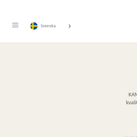
Skip
to
content
Svenska
KAN
kval