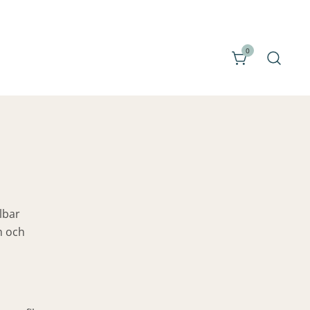
0
lbar
m och