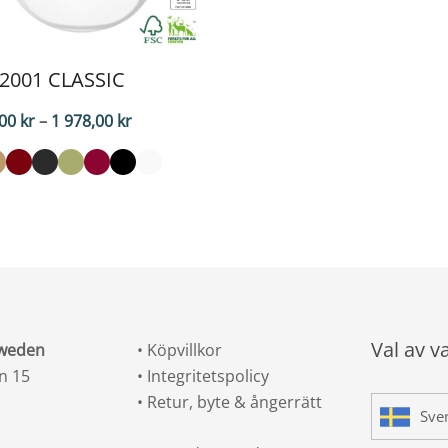
2001 CLASSIC
Prisintervall:
,00
kr
–
1 978,00
kr
1
873,00 kr
till
1
978,00 kr
Val av v
Sweden
•
Köpvillkor
n 15
•
Integritetspolicy
•
Retur, byte & ångerrätt
Sve