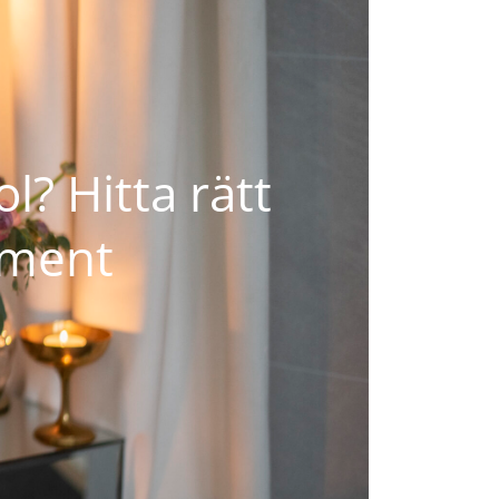
l? Hitta rätt
iment