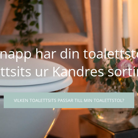
napp har din toalettsto
ettsits ur Kandres sort
VILKEN TOALETTSITS PASSAR TILL MIN TOALETTSTOL?