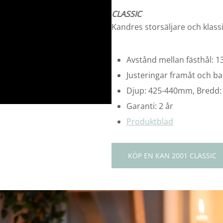
CLASSIC
Kandres storsäljare och klassi
Avstånd mellan fästhål:
Justeringar framåt och b
Djup: 425-440mm, Bredd:
Garanti: 2 år
Produktblad
KÖP EN KAN 2001 CLASSIC