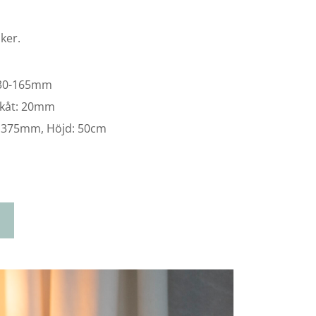
ker.
 130-165mm
akåt: 20mm
 375mm, Höjd: 50cm