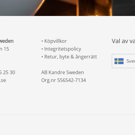
Val av v
Sweden
•
Köpvillkor
n 15
•
Integritetspolicy
•
Retur, byte & ångerrätt
Sve
5 25 30
AB Kandre Sweden
.se
Org.nr 556542-7134