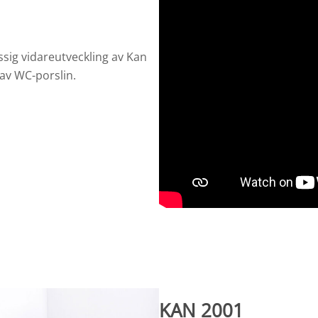
ssig vidareutveckling av Kan
av WC-porslin.
KAN 2001