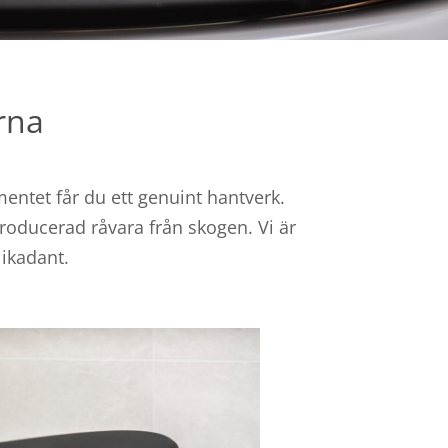
arna
mentet får du ett genuint hantverk.
producerad råvara från skogen. Vi är
ikadant.